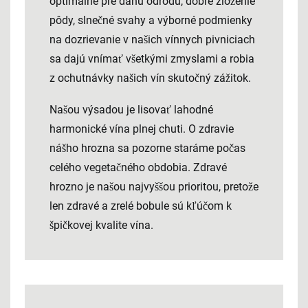
optimálne pre danú odrodu, dobré zloženie
pôdy, slnečné svahy a výborné podmienky
na dozrievanie v našich vínnych pivniciach
sa dajú vnímať všetkými zmyslami a robia
z ochutnávky našich vín skutočný zážitok.
Našou výsadou je lisovať lahodné
harmonické vína plnej chuti. O zdravie
nášho hrozna sa pozorne staráme počas
celého vegetačného obdobia. Zdravé
hrozno je našou najvyššou prioritou, pretože
len zdravé a zrelé bobule sú kľúčom k
špičkovej kvalite vína.