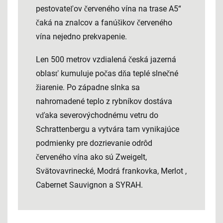
pestovateľov červeného vína na trase A5“
čaká na znalcov a fanúšikov červeného
vína nejedno prekvapenie.
Len 500 metrov vzdialená česká jazerná
oblasť kumuluje počas dňa teplé slnečné
žiarenie. Po západne slnka sa
nahromadené teplo z rybníkov dostáva
vďaka severovýchodnému vetru do
Schrattenbergu a vytvára tam vynikajúce
podmienky pre dozrievanie odrôd
červeného vína ako sú Zweigelt,
Svätovavrinecké, Modrá frankovka, Merlot ,
Cabernet Sauvignon a SYRAH.