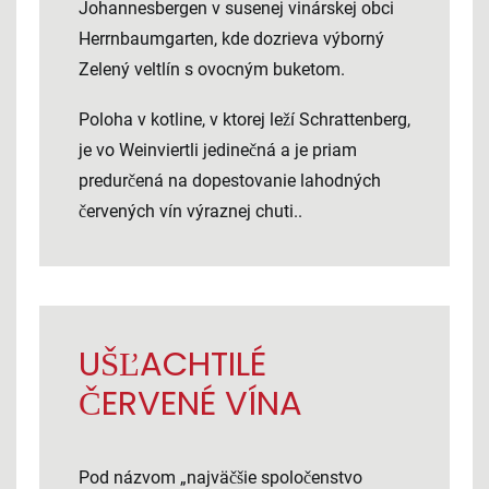
Johannesbergen v susenej vinárskej obci
Herrnbaumgarten, kde dozrieva výborný
Zelený veltlín s ovocným buketom.
Poloha v kotline, v ktorej leží Schrattenberg,
je vo Weinviertli jedinečná a je priam
predurčená na dopestovanie lahodných
červených vín výraznej chuti..
UŠĽACHTILÉ
ČERVENÉ VÍNA
Pod názvom „najväčšie spoločenstvo