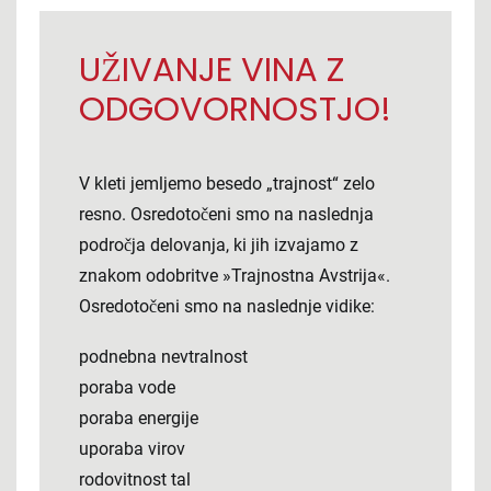
UŽIVANJE VINA Z
ODGOVORNOSTJO!
V kleti jemljemo besedo „trajnost“ zelo
resno. Osredotočeni smo na naslednja
področja delovanja, ki jih izvajamo z
znakom odobritve »Trajnostna Avstrija«.
Osredotočeni smo na naslednje vidike:
podnebna nevtralnost
poraba vode
poraba energije
uporaba virov
rodovitnost tal