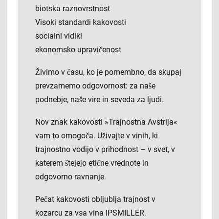
biotska raznovrstnost
Visoki standardi kakovosti
socialni vidiki
ekonomsko upravičenost
Živimo v času, ko je pomembno, da skupaj
prevzamemo odgovornost: za naše
podnebje, naše vire in seveda za ljudi.
Nov znak kakovosti »Trajnostna Avstrija«
vam to omogoča. Uživajte v vinih, ki
trajnostno vodijo v prihodnost – v svet, v
katerem štejejo etične vrednote in
odgovorno ravnanje.
Pečat kakovosti obljublja trajnost v
kozarcu za vsa vina IPSMILLER.