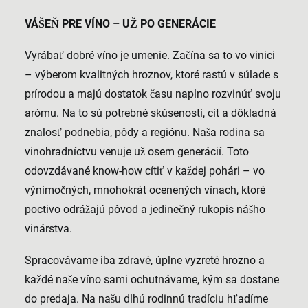
VÁŠEŇ PRE VÍNO – UŽ PO GENERÁCIE
Vyrábať dobré víno je umenie. Začína sa to vo vinici
– výberom kvalitných hroznov, ktoré rastú v súlade s
prírodou a majú dostatok času naplno rozvinúť svoju
arómu. Na to sú potrebné skúsenosti, cit a dôkladná
znalosť podnebia, pôdy a regiónu. Naša rodina sa
vinohradníctvu venuje už osem generácií. Toto
odovzdávané know-how cítiť v každej pohári – vo
výnimočných, mnohokrát ocenených vínach, ktoré
poctivo odrážajú pôvod a jedinečný rukopis nášho
vinárstva.
Spracovávame iba zdravé, úplne vyzreté hrozno a
každé naše víno sami ochutnávame, kým sa dostane
do predaja. Na našu dlhú rodinnú tradíciu hľadíme