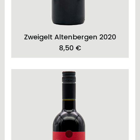
ADD TO CART
Zweigelt Altenbergen 2020
8,50
€