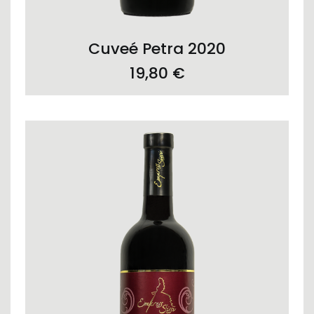
ADD TO CART
Cuveé Petra 2020
19,80
€