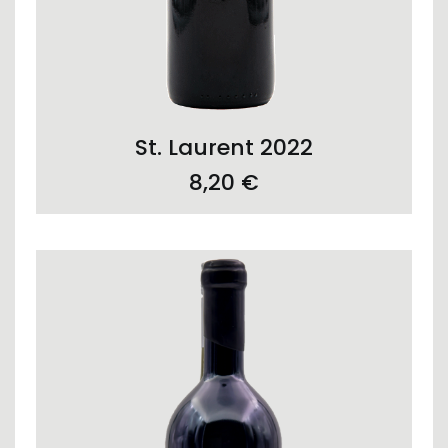
ADD TO CART
St. Laurent 2022
8,20
€