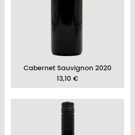
ADD TO CART
Cabernet Sauvignon 2020
13,10
€