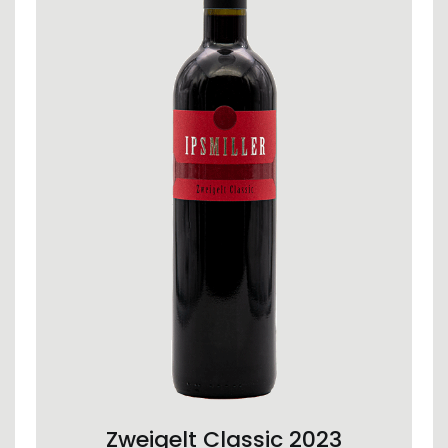
ADD TO CART
Zweigelt Classic 2023