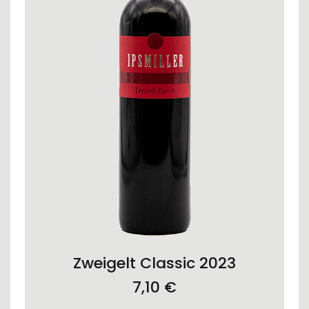
ADD TO CART
Zweigelt Classic 2023
7,10
€