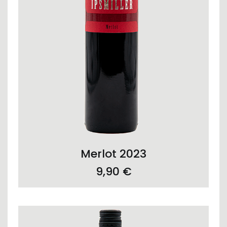
ADD TO CART
Merlot 2023
9,90
€