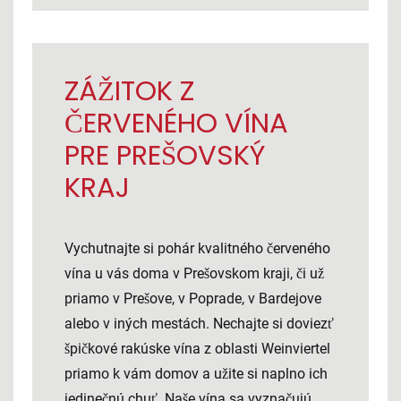
ZÁŽITOK Z
ČERVENÉHO VÍNA
PRE PREŠOVSKÝ
KRAJ
Vychutnajte si pohár kvalitného červeného
vína u vás doma v Prešovskom kraji, či už
priamo v Prešove, v Poprade, v Bardejove
alebo v iných mestách. Nechajte si doviezť
špičkové rakúske vína z oblasti Weinviertel
priamo k vám domov a užite si naplno ich
jedinečnú chuť. Naše vína sa vyznačujú