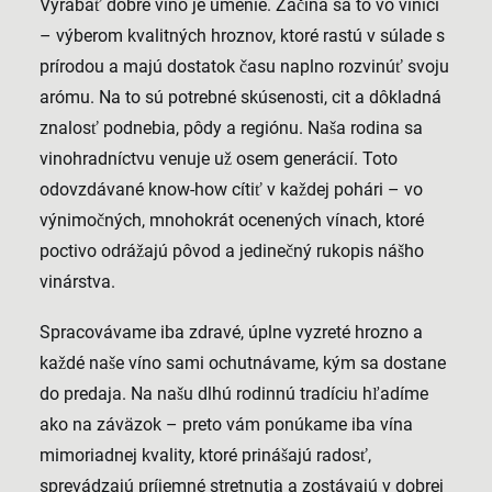
Vyrábať dobré víno je umenie. Začína sa to vo vinici
– výberom kvalitných hroznov, ktoré rastú v súlade s
prírodou a majú dostatok času naplno rozvinúť svoju
arómu. Na to sú potrebné skúsenosti, cit a dôkladná
znalosť podnebia, pôdy a regiónu. Naša rodina sa
vinohradníctvu venuje už osem generácií. Toto
odovzdávané know-how cítiť v každej pohári – vo
výnimočných, mnohokrát ocenených vínach, ktoré
poctivo odrážajú pôvod a jedinečný rukopis nášho
vinárstva.
Spracovávame iba zdravé, úplne vyzreté hrozno a
každé naše víno sami ochutnávame, kým sa dostane
do predaja. Na našu dlhú rodinnú tradíciu hľadíme
ako na záväzok – preto vám ponúkame iba vína
mimoriadnej kvality, ktoré prinášajú radosť,
sprevádzajú príjemné stretnutia a zostávajú v dobrej