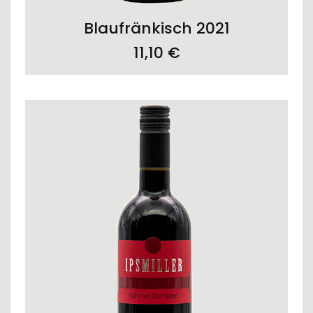
ADD TO CART
Blaufränkisch 2021
11,10
€