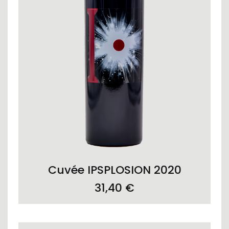
ADD TO CART
Cuvée IPSPLOSION 2020
31,40
€