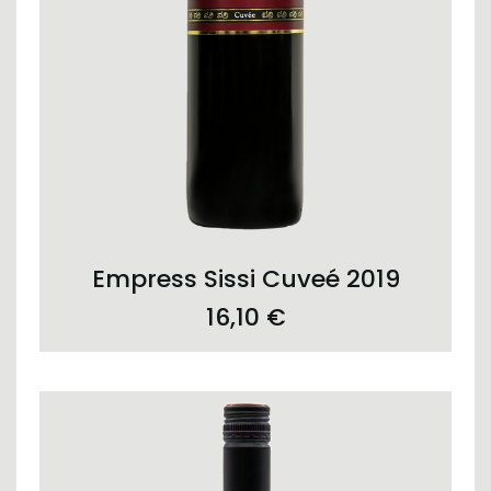
ADD TO CART
Empress Sissi Cuveé 2019
16,10
€