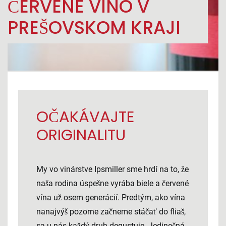
ČERVENÉ VÍNO V
PREŠOVSKOM KRAJI
OČAKÁVAJTE
ORIGINALITU
My vo vinárstve Ipsmiller sme hrdí na to, že
naša rodina úspešne vyrába biele a červené
vína už osem generácií. Predtým, ako vína
nanajvýš pozorne začneme stáčať do fliaš,
sa u nás každý druh degustuje. Jedinečná