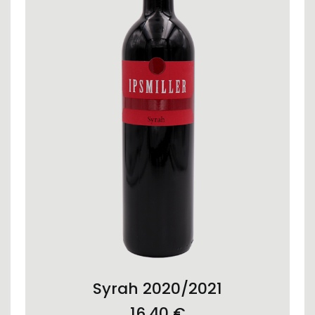
ADD TO CART
Syrah 2020/2021
16,40
€