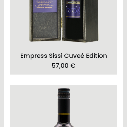
ADD TO CART
Empress Sissi Cuveé Edition
57,00
€