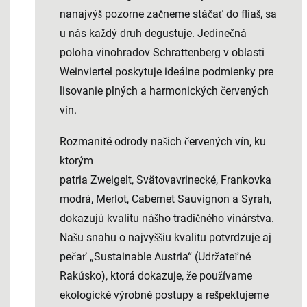
nanajvýš pozorne začneme stáčať do fliaš, sa
u nás každý druh degustuje. Jedinečná
poloha vinohradov Schrattenberg v oblasti
Weinviertel poskytuje ideálne podmienky pre
lisovanie plných a harmonických červených
vín.
Rozmanité odrody našich červených vín, ku
ktorým
patria
Zweigelt
,
Svätovavrinecké
,
Frankovka
modrá
,
Merlot
,
Cabernet Sauvignon
a
Syrah
,
dokazujú kvalitu nášho tradičného vinárstva.
Našu snahu o najvyššiu kvalitu potvrdzuje aj
pečať „Sustainable Austria“ (Udržateľné
Rakúsko), ktorá dokazuje, že používame
ekologické výrobné postupy a rešpektujeme