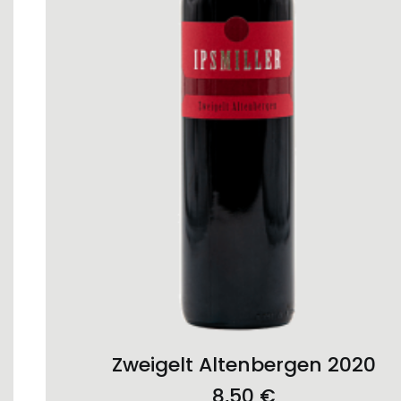
ADD TO CART
Zweigelt Altenbergen 2020
8,50
€