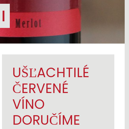
I
UŠĽACHTILÉ
ČERVENÉ
VÍNO
DORUČÍME