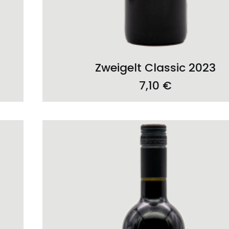
ADD TO CART
Zweigelt Classic 2023
7,10
€