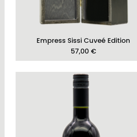
ADD TO CART
Empress Sissi Cuveé Edition
57,00
€