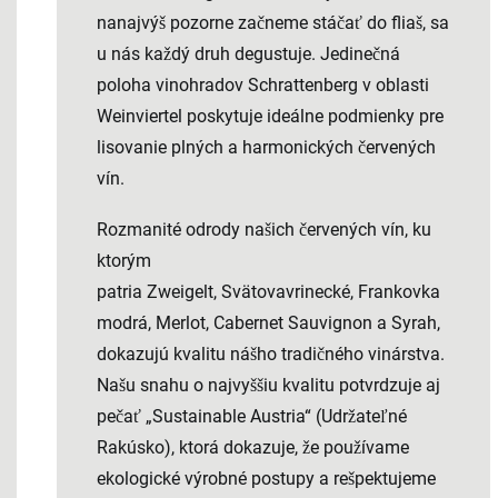
nanajvýš pozorne začneme stáčať do fliaš, sa
u nás každý druh degustuje. Jedinečná
poloha vinohradov Schrattenberg v oblasti
Weinviertel poskytuje ideálne podmienky pre
lisovanie plných a harmonických červených
vín.
Rozmanité odrody našich červených vín, ku
ktorým
patria
Zweigelt
,
Svätovavrinecké
,
Frankovka
modrá
,
Merlot
,
Cabernet Sauvignon
a
Syrah
,
dokazujú kvalitu nášho tradičného vinárstva.
Našu snahu o najvyššiu kvalitu potvrdzuje aj
pečať „Sustainable Austria“ (Udržateľné
Rakúsko), ktorá dokazuje, že používame
ekologické výrobné postupy a rešpektujeme