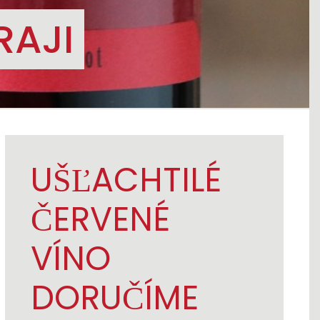
RAJI
UŠĽACHTILÉ
ČERVENÉ
VÍNO
DORUČÍME