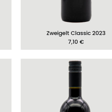
ADD TO CART
Zweigelt Classic 2023
7,10
€