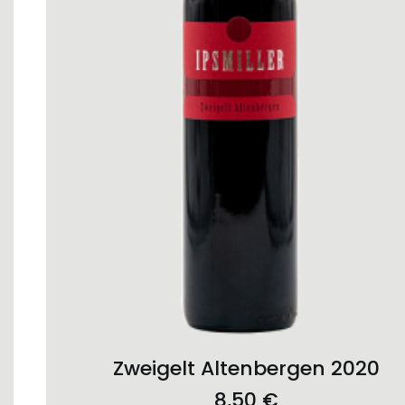
ADD TO CART
Zweigelt Altenbergen 2020
8,50
€