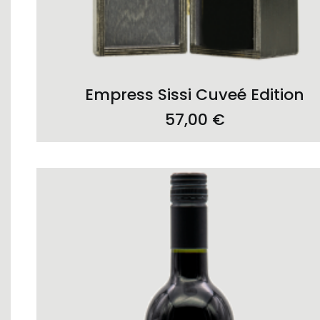
ADD TO CART
Empress Sissi Cuveé Edition
57,00
€