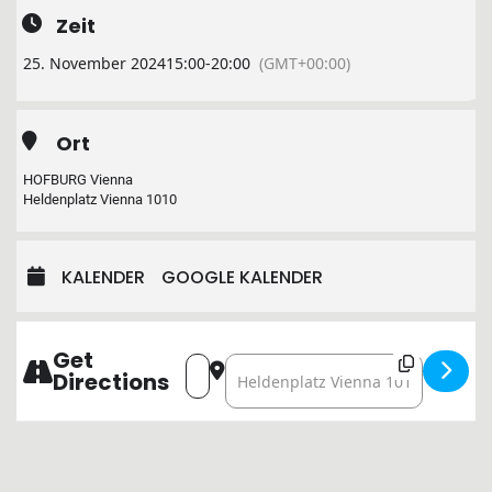
Zeit
25. November 2024
15:00
-
20:00
(GMT+00:00)
Ort
HOFBURG Vienna
Heldenplatz Vienna 1010
KALENDER
GOOGLE KALENDER
Get
Address - IPSMILLER auf der Rotwein
Destination Address - IPSMILLER
Directions