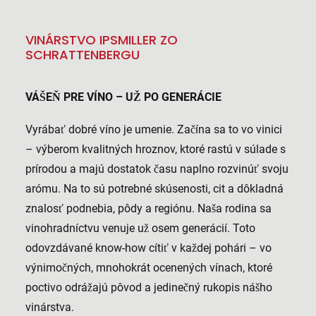
VINÁRSTVO IPSMILLER ZO
SCHRATTENBERGU
VÁŠEŇ PRE VÍNO – UŽ PO GENERÁCIE
Vyrábať dobré víno je umenie. Začína sa to vo vinici
– výberom kvalitných hroznov, ktoré rastú v súlade s
prírodou a majú dostatok času naplno rozvinúť svoju
arómu. Na to sú potrebné skúsenosti, cit a dôkladná
znalosť podnebia, pôdy a regiónu. Naša rodina sa
vinohradníctvu venuje už osem generácií. Toto
odovzdávané know-how cítiť v každej pohári – vo
výnimočných, mnohokrát ocenených vínach, ktoré
poctivo odrážajú pôvod a jedinečný rukopis nášho
vinárstva.