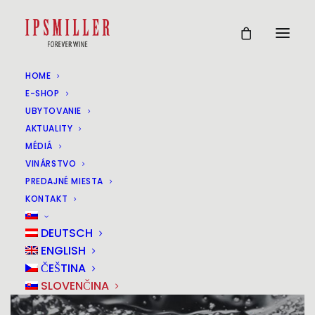
HOME
IPSMILLER AUF DER
E-SHOP
UBYTOVANIE
ROTWEINGALA IN DER
AKTUALITY
MÉDIÁ
WIENER HOFBURG!
VINÁRSTVO
PREDAJNÉ MIESTA
25
KONTAKT
NOV
DEUTSCH
ENGLISH
ČEŠTINA
SLOVENČINA