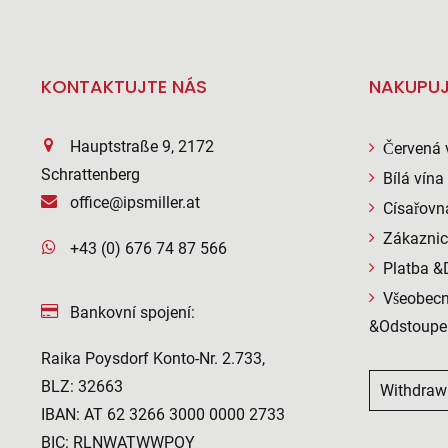
KONTAKTUJTE NÁS
NAKUPUJ
Hauptstraße 9, 2172
Červená 
Schrattenberg
Bílá vína
office@ipsmiller.at
Císařovn
Zákaznic
+43 (0) 676 74 87 566
Platba &
Všeobecn
Bankovní spojení:
&Odstoupe
Raika Poysdorf Konto-Nr. 2.733,
BLZ: 32663
Withdraw
IBAN: AT 62 3266 3000 0000 2733
BIC: RLNWATWWPOY