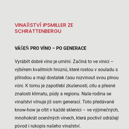
VINAŘSTVÍ IPSMILLER ZE
SCHRATTENBERGU
VÁŠEŇ PRO VÍNO – PO GENERACE
Vyrábět dobré víno je umění. Začíná to ve vinici –
výběrem kvalitních hroznů, které rostou v souladu s
přírodou a mají dostatek času rozvinout svou plnou
vůni. K tomu je zapotřebí zkušeností, citu a přesné
znalosti klimatu, půdy a regionu. Naše rodina se
vinařství věnuje již osm generací. Toto předávané
know-how je cítit v každé sklenici – ve výjimečných,
mnohokrát oceněných vínech, která poctivě odrážejí
původ i rukopis našeho vinařství.