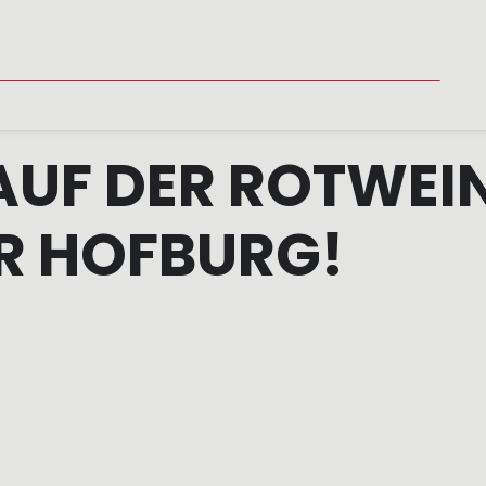
LITY
MÉDIA
VINAŘSTVÍ
PRODEJNÍ MÍSTA
KONTAKT
 AUF DER ROTWEI
R HOFBURG!