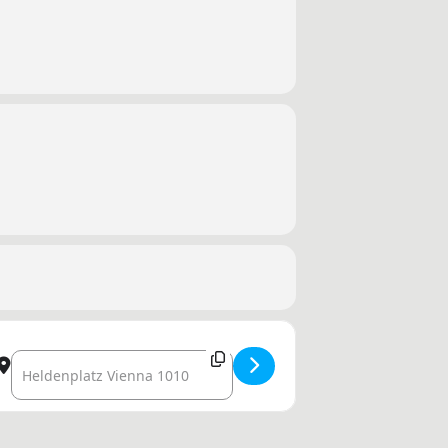
XoPq]
Destination Address - IPSMILLER auf der Rotweingala in 