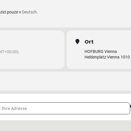
zici pouze v
Deutsch
.
Ort
MT+00:00)
HOFBURG Vienna
Heldenplatz Vienna 1010
SMILLER auf der Rotweingala in der Wiener Hofburg! [k2y3g