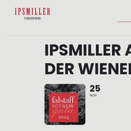
DOMŮ
SHOP
UBYTOVÁNÍ
AKTUA
IPSMILLER
DER WIENE
25
NOV