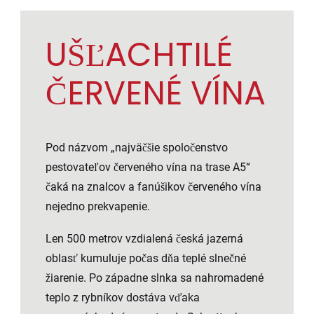
UŠĽACHTILÉ
ČERVENÉ VÍNA
Pod názvom „najväčšie spoločenstvo
pestovateľov červeného vína na trase A5“
čaká na znalcov a fanúšikov červeného vína
nejedno prekvapenie.
Len 500 metrov vzdialená česká jazerná
oblasť kumuluje počas dňa teplé slnečné
žiarenie. Po západne slnka sa nahromadené
teplo z rybníkov dostáva vďaka