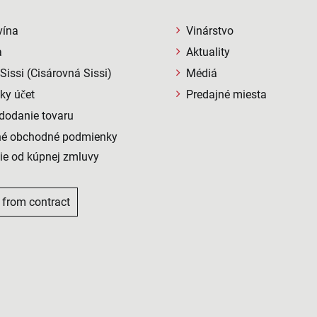
vína
Vinárstvo
a
Aktuality
issi (Cisárovná Sissi)
Médiá
ky účet
Predajné miesta
 dodanie tovaru
né obchodné podmienky
ie od kúpnej zmluvy
 from contract