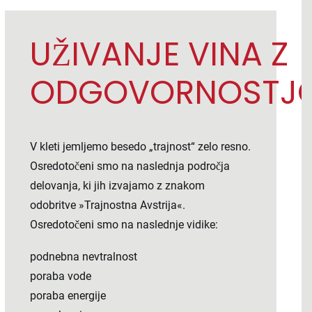
UŽIVANJE VINA Z
ODGOVORNOSTJO
V kleti jemljemo besedo „trajnost“ zelo resno.
Osredotočeni smo na naslednja področja
delovanja, ki jih izvajamo z znakom
odobritve »Trajnostna Avstrija«.
Osredotočeni smo na naslednje vidike:
podnebna nevtralnost
poraba vode
poraba energije