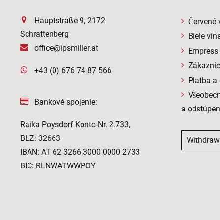
Hauptstraße 9, 2172
Červené 
Schrattenberg
Biele vín
office@ipsmiller.at
Empress S
Zákazníc
+43 (0) 676 74 87 566
Platba a
Všeobec
Bankové spojenie:
a odstúpen
Raika Poysdorf Konto-Nr. 2.733,
BLZ: 32663
Withdraw
IBAN: AT 62 3266 3000 0000 2733
BIC: RLNWATWWPOY