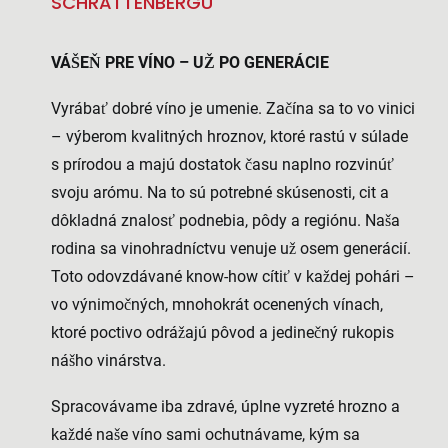
SCHRATTENBERGU
VÁŠEŇ PRE VÍNO – UŽ PO GENERÁCIE
Vyrábať dobré víno je umenie. Začína sa to vo vinici
– výberom kvalitných hroznov, ktoré rastú v súlade
s prírodou a majú dostatok času naplno rozvinúť
svoju arómu. Na to sú potrebné skúsenosti, cit a
dôkladná znalosť podnebia, pôdy a regiónu. Naša
rodina sa vinohradníctvu venuje už osem generácií.
Toto odovzdávané know-how cítiť v každej pohári –
vo výnimočných, mnohokrát ocenených vínach,
ktoré poctivo odrážajú pôvod a jedinečný rukopis
nášho vinárstva.
Spracovávame iba zdravé, úplne vyzreté hrozno a
každé naše víno sami ochutnávame, kým sa