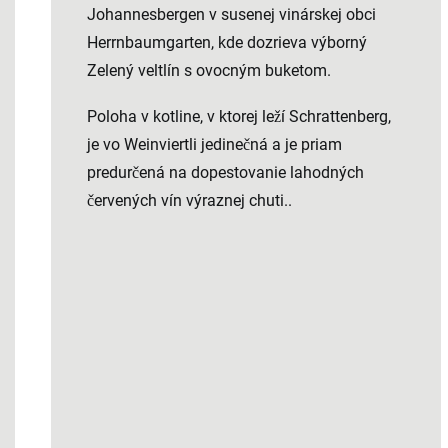
Johannesbergen v susenej vinárskej obci
Herrnbaumgarten, kde dozrieva výborný
Zelený veltlín s ovocným buketom.
Poloha v kotline, v ktorej leží Schrattenberg,
je vo Weinviertli jedinečná a je priam
predurčená na dopestovanie lahodných
červených vín výraznej chuti..