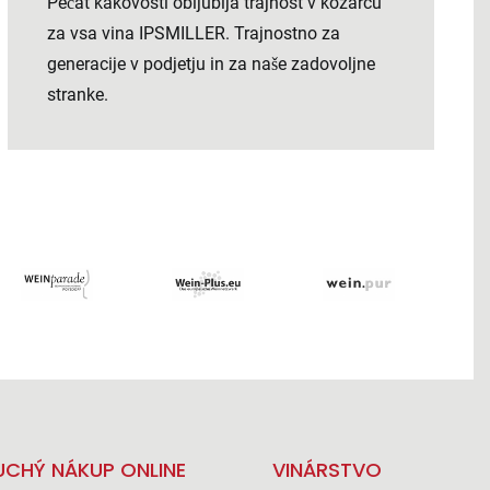
Pečat kakovosti obljublja trajnost v kozarcu
za vsa vina IPSMILLER. Trajnostno za
generacije v podjetju in za naše zadovoljne
stranke.
CHÝ NÁKUP ONLINE
VINÁRSTVO