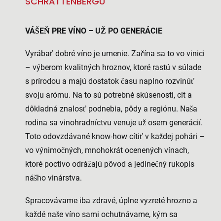
SCHRATTENBERGU
VÁŠEŇ PRE VÍNO – UŽ PO GENERÁCIE
Vyrábať dobré víno je umenie. Začína sa to vo vinici
– výberom kvalitných hroznov, ktoré rastú v súlade
s prírodou a majú dostatok času naplno rozvinúť
svoju arómu. Na to sú potrebné skúsenosti, cit a
dôkladná znalosť podnebia, pôdy a regiónu. Naša
rodina sa vinohradníctvu venuje už osem generácií.
Toto odovzdávané know-how cítiť v každej pohári –
vo výnimočných, mnohokrát ocenených vínach,
ktoré poctivo odrážajú pôvod a jedinečný rukopis
nášho vinárstva.
Spracovávame iba zdravé, úplne vyzreté hrozno a
každé naše víno sami ochutnávame, kým sa