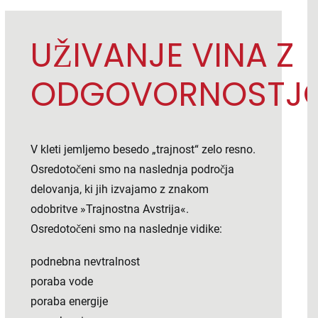
UŽIVANJE VINA Z
ODGOVORNOSTJO
V kleti jemljemo besedo „trajnost“ zelo resno.
Osredotočeni smo na naslednja področja
delovanja, ki jih izvajamo z znakom
odobritve »Trajnostna Avstrija«.
Osredotočeni smo na naslednje vidike:
podnebna nevtralnost
poraba vode
poraba energije