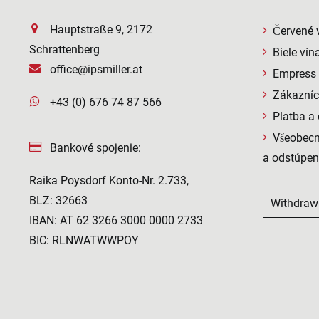
Hauptstraße 9, 2172
Červené 
Schrattenberg
Biele vín
office@ipsmiller.at
Empress S
Zákazníc
+43 (0) 676 74 87 566
Platba a
Všeobec
Bankové spojenie:
a odstúpen
Raika Poysdorf Konto-Nr. 2.733,
BLZ: 32663
Withdraw
IBAN: AT 62 3266 3000 0000 2733
BIC: RLNWATWWPOY