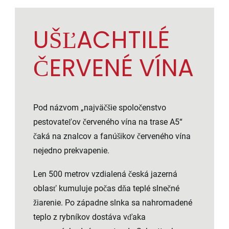
UŠĽACHTILÉ
ČERVENÉ VÍNA
Pod názvom „najväčšie spoločenstvo
pestovateľov červeného vína na trase A5“
čaká na znalcov a fanúšikov červeného vína
nejedno prekvapenie.
Len 500 metrov vzdialená česká jazerná
oblasť kumuluje počas dňa teplé slnečné
žiarenie. Po západne slnka sa nahromadené
teplo z rybníkov dostáva vďaka