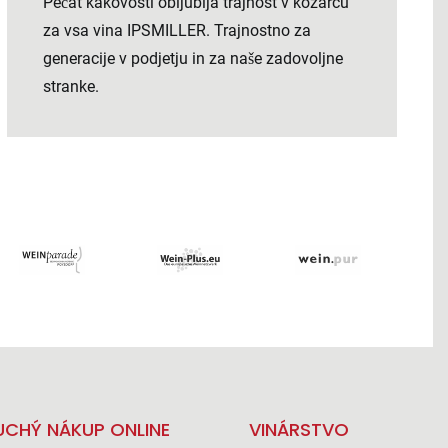
Pečat kakovosti obljublja trajnost v kozarcu
za vsa vina IPSMILLER. Trajnostno za
generacije v podjetju in za naše zadovoljne
stranke.
CHÝ NÁKUP ONLINE
VINÁRSTVO