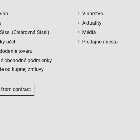
vína
Vinárstvo
a
Aktuality
issi (Cisárovná Sissi)
Médiá
ky účet
Predajné miesta
 dodanie tovaru
né obchodné podmienky
ie od kúpnej zmluvy
 from contract