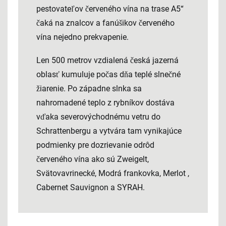
pestovateľov červeného vína na trase A5“
čaká na znalcov a fanúšikov červeného
vína nejedno prekvapenie.
Len 500 metrov vzdialená česká jazerná
oblasť kumuluje počas dňa teplé slnečné
žiarenie. Po západne slnka sa
nahromadené teplo z rybníkov dostáva
vďaka severovýchodnému vetru do
Schrattenbergu a vytvára tam vynikajúce
podmienky pre dozrievanie odrôd
červeného vína ako sú Zweigelt,
Svätovavrinecké, Modrá frankovka, Merlot ,
Cabernet Sauvignon a SYRAH.