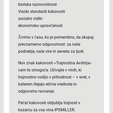
biotska raznovrstnost
Visoki standardi kakovosti
socialni vidiki
ekonomsko upravičenost
Živimo v času, ko je pomembno, da skupaj
prevzamemo odgovornost: za naše
podnebje, naše vire in seveda za ljudi.
Nov znak kakovosti »Trajnostna Avstrija«
vam to omogoča. Uživajte v vinih, ki
trajnostno vodijo v prihodnost – v svet, v
katerem štejejo etične vrednote in
odgovorno ravnanje.
Pečat kakovosti obljublja trajnost v
kozarcu za vsa vina IPSMILLER.