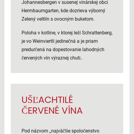
Johannesbergen v susenej vinárskej obci
Herrnbaumgarten, kde dozrieva výborný
Zelený veltlín s ovocným buketom.
Poloha v kotline, v ktorej leží Schrattenberg,
je vo Weinviertli jedinečná a je priam
predurčená na dopestovanie lahodných
červených vín výraznej chuti..
UŠĽACHTILÉ
ČERVENÉ VÍNA
Pod názvom „najväčšie spoločenstvo