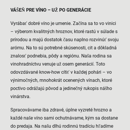
VÁŠEŇ PRE VÍNO – UŽ PO GENERÁCIE
Vyrábať dobré víno je umenie. Začína sa to vo vinici
– výberom kvalitných hroznov, ktoré rastú v súlade s
prírodou a majú dostatok času naplno rozvinúť svoju
arómu. Na to sú potrebné skúsenosti, cit a dôkladná
znalosť podnebia, pôdy a regiónu. Naša rodina sa
vinohradníctvu venuje už osem generácií. Toto
odovzdávané know-how cítiť v každej pohári – vo
výnimočných, mnohokrát ocenených vínach, ktoré
poctivo odrážajú pôvod a jedinečný rukopis nášho
vinárstva.
Spracovávame iba zdravé, úplne vyzreté hrozno a
každé naše víno sami ochutnávame, kým sa dostane
do predaja. Na našu dlhú rodinnú tradíciu hľadíme