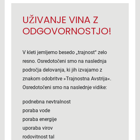
UŽIVANJE VINA Z
ODGOVORNOSTJO!
V kleti jemljemo besedo „trajnost“ zelo
resno. Osredotočeni smo na naslednja
področja delovanja, ki jih izvajamo z
znakom odobritve »Trajnostna Avstrija«.
Osredotočeni smo na naslednje vidike:
podnebna nevtralnost
poraba vode
poraba energije
uporaba virov
rodovitnost tal