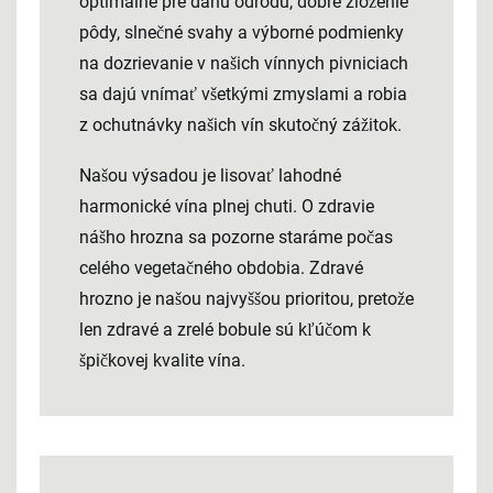
optimálne pre danú odrodu, dobré zloženie
pôdy, slnečné svahy a výborné podmienky
na dozrievanie v našich vínnych pivniciach
sa dajú vnímať všetkými zmyslami a robia
z ochutnávky našich vín skutočný zážitok.
Našou výsadou je lisovať lahodné
harmonické vína plnej chuti. O zdravie
nášho hrozna sa pozorne staráme počas
celého vegetačného obdobia. Zdravé
hrozno je našou najvyššou prioritou, pretože
len zdravé a zrelé bobule sú kľúčom k
špičkovej kvalite vína.