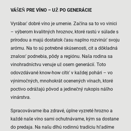
VÁŠEŇ PRE VÍNO – UŽ PO GENERÁCIE
Vyrábať dobré víno je umenie. Začína sa to vo vinici
– výberom kvalitných hroznov, ktoré rastú v súlade s
prírodou a majú dostatok času naplno rozvinúť svoju
arómu. Na to sú potrebné skúsenosti, cit a dôkladná
znalosť podnebia, pôdy a regiónu. Naša rodina sa
vinohradníctvu venuje už osem generácií. Toto
odovzdávané know-how cítiť v každej pohári – vo
výnimočných, mnohokrát ocenených vínach, ktoré
poctivo odrážajú pôvod a jedinečný rukopis nášho
vinárstva.
Spracovávame iba zdravé, úplne vyzreté hrozno a
každé naše víno sami ochutnávame, kým sa dostane
do predaja. Na našu dlhú rodinnú tradíciu hľadíme