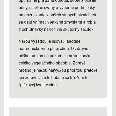
optimálne pre danú odrodu, dobré zloženie
pôdy, slnečné svahy a výborné podmienky
na dozrievanie v našich vínnych pivniciach
sa dajú vnímať všetkými zmyslami a robia
z ochutnávky našich vín skutočný zážitok.
Našou výsadou je lisovať lahodné
harmonické vína plnej chuti. O zdravie
nášho hrozna sa pozorne staráme počas
celého vegetačného obdobia. Zdravé
hrozno je našou najvyššou prioritou, pretože
len zdravé a zrelé bobule sú kľúčom k
špičkovej kvalite vína.