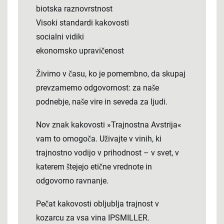
biotska raznovrstnost
Visoki standardi kakovosti
socialni vidiki
ekonomsko upravičenost
Živimo v času, ko je pomembno, da skupaj
prevzamemo odgovornost: za naše
podnebje, naše vire in seveda za ljudi.
Nov znak kakovosti »Trajnostna Avstrija«
vam to omogoča. Uživajte v vinih, ki
trajnostno vodijo v prihodnost – v svet, v
katerem štejejo etične vrednote in
odgovorno ravnanje.
Pečat kakovosti obljublja trajnost v
kozarcu za vsa vina IPSMILLER.