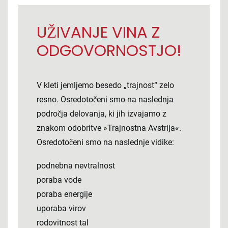
UŽIVANJE VINA Z
ODGOVORNOSTJO!
V kleti jemljemo besedo „trajnost“ zelo
resno. Osredotočeni smo na naslednja
področja delovanja, ki jih izvajamo z
znakom odobritve »Trajnostna Avstrija«.
Osredotočeni smo na naslednje vidike:
podnebna nevtralnost
poraba vode
poraba energije
uporaba virov
rodovitnost tal