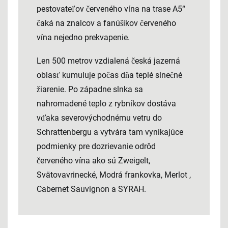
pestovateľov červeného vína na trase A5“
čaká na znalcov a fanúšikov červeného
vína nejedno prekvapenie.
Len 500 metrov vzdialená česká jazerná
oblasť kumuluje počas dňa teplé slnečné
žiarenie. Po západne slnka sa
nahromadené teplo z rybníkov dostáva
vďaka severovýchodnému vetru do
Schrattenbergu a vytvára tam vynikajúce
podmienky pre dozrievanie odrôd
červeného vína ako sú Zweigelt,
Svätovavrinecké, Modrá frankovka, Merlot ,
Cabernet Sauvignon a SYRAH.