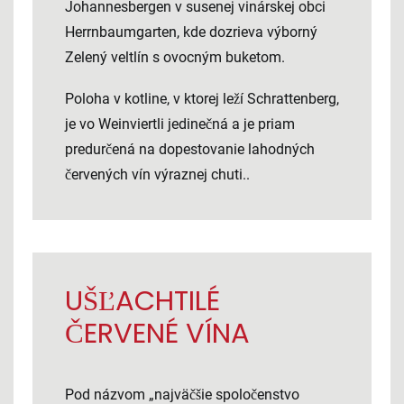
Johannesbergen v susenej vinárskej obci
Herrnbaumgarten, kde dozrieva výborný
Zelený veltlín s ovocným buketom.
Poloha v kotline, v ktorej leží Schrattenberg,
je vo Weinviertli jedinečná a je priam
predurčená na dopestovanie lahodných
červených vín výraznej chuti..
UŠĽACHTILÉ
ČERVENÉ VÍNA
Pod názvom „najväčšie spoločenstvo