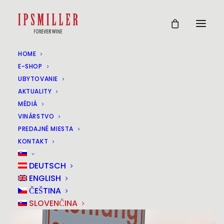
HOME
(COPY)
E-SHOP
UBYTOVANIE
AKTUALITY
16
MÉDIÁ
OKT
VINÁRSTVO
PREDAJNÉ MIESTA
KONTAKT
DEUTSCH
ENGLISH
ČEŠTINA
SLOVENČINA