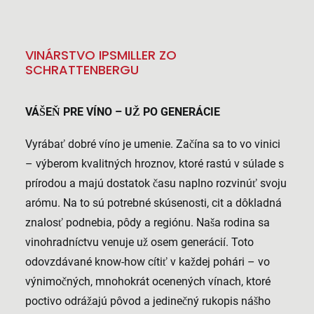
VINÁRSTVO IPSMILLER ZO
SCHRATTENBERGU
VÁŠEŇ PRE VÍNO – UŽ PO GENERÁCIE
Vyrábať dobré víno je umenie. Začína sa to vo vinici
– výberom kvalitných hroznov, ktoré rastú v súlade s
prírodou a majú dostatok času naplno rozvinúť svoju
arómu. Na to sú potrebné skúsenosti, cit a dôkladná
znalosť podnebia, pôdy a regiónu. Naša rodina sa
vinohradníctvu venuje už osem generácií. Toto
odovzdávané know-how cítiť v každej pohári – vo
výnimočných, mnohokrát ocenených vínach, ktoré
poctivo odrážajú pôvod a jedinečný rukopis nášho