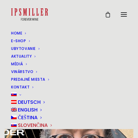
HOME
PREZENTÁCIA KNIHY
E-SHOP
UBYTOVANIE
JIMMYHO SCHLAGERA S
AKTUALITY
MÉDIÁ
KULINÁRSKYM
VINÁRSTVO
PREDAJNÉ MIESTA
DOPROVODOM
KONTAKT
20
DEUTSCH
ENGLISH
MÄR
ČEŠTINA
SLOVENČINA