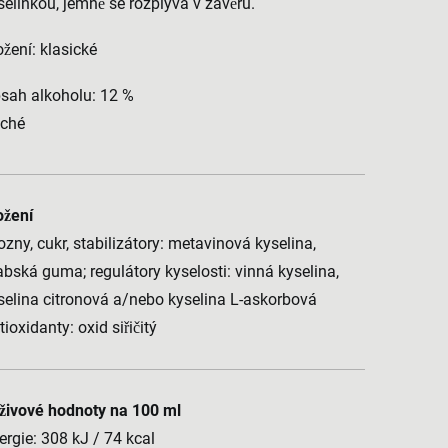
selinkou, jemně se rozplývá v závěru.
ožení: klasické
sah alkoholu: 12 %
ché
ožení
ozny, cukr, stabilizátory: metavinová kyselina,
abská guma; regulátory kyselosti: vinná kyselina,
selina citronová a/nebo kyselina L-askorbová
tioxidanty: oxid siřičitý
živové hodnoty na 100 ml
ergie: 308 kJ / 74 kcal