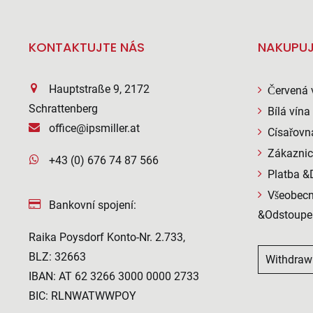
KONTAKTUJTE NÁS
NAKUPUJ
Hauptstraße 9, 2172
Červená 
Schrattenberg
Bílá vína
office@ipsmiller.at
Císařovn
Zákaznic
+43 (0) 676 74 87 566
Platba &
Všeobecn
Bankovní spojení:
&Odstoupe
Raika Poysdorf Konto-Nr. 2.733,
BLZ: 32663
Withdraw
IBAN: AT 62 3266 3000 0000 2733
BIC: RLNWATWWPOY