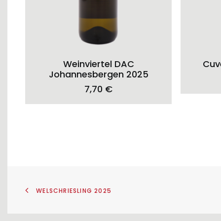
ADD TO CART
Weinviertel DAC
Cuv
Johannesbergen 2025
7,70
€
WELSCHRIESLING 2025