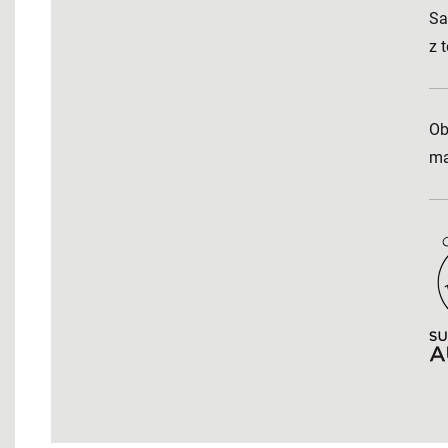
Sa
z 
Ob
ma