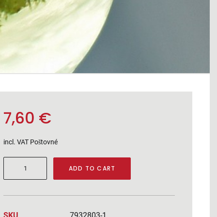
7,60
€
incl. VAT
Poštovné
Chardonnay
ADD TO CART
2025
quantity
SKU
7932803-1