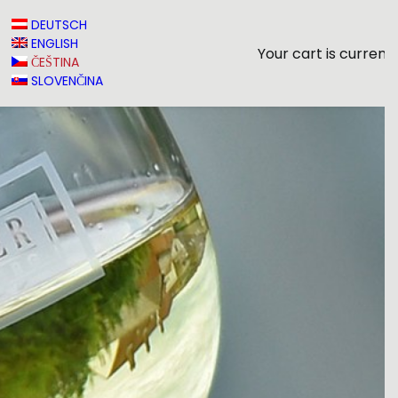
DEUTSCH
ENGLISH
Your cart is current
ČEŠTINA
SLOVENČINA