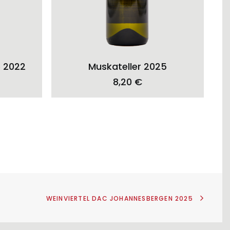
ADD TO CART
é 2022
Muskateller 2025
8,20
€
WEINVIERTEL DAC JOHANNESBERGEN 2025