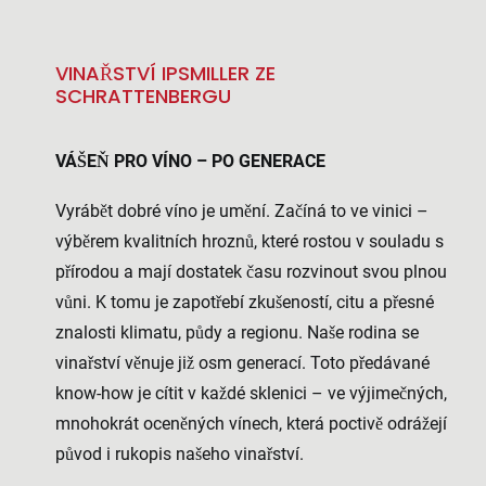
VINAŘSTVÍ IPSMILLER ZE
SCHRATTENBERGU
VÁŠEŇ PRO VÍNO – PO GENERACE
Vyrábět dobré víno je umění. Začíná to ve vinici –
výběrem kvalitních hroznů, které rostou v souladu s
přírodou a mají dostatek času rozvinout svou plnou
vůni. K tomu je zapotřebí zkušeností, citu a přesné
znalosti klimatu, půdy a regionu. Naše rodina se
vinařství věnuje již osm generací. Toto předávané
know-how je cítit v každé sklenici – ve výjimečných,
mnohokrát oceněných vínech, která poctivě odrážejí
původ i rukopis našeho vinařství.