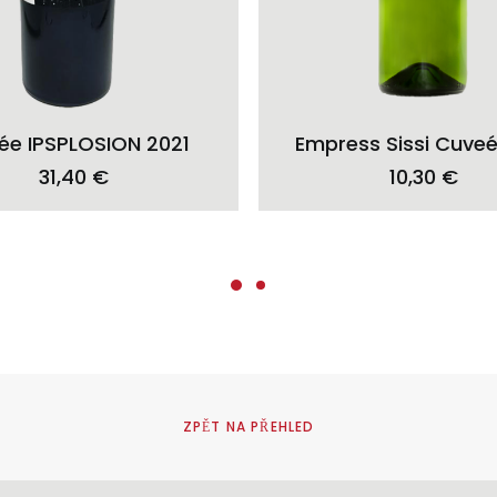
ADD TO CART
ADD TO CART
ée IPSPLOSION 2021
Empress Sissi Cuve
31,40
€
10,30
€
ZPĚT NA PŘEHLED