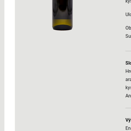
ky
Ul
Ob
Su
Sl
Hr
ar
ky
An
Vý
En