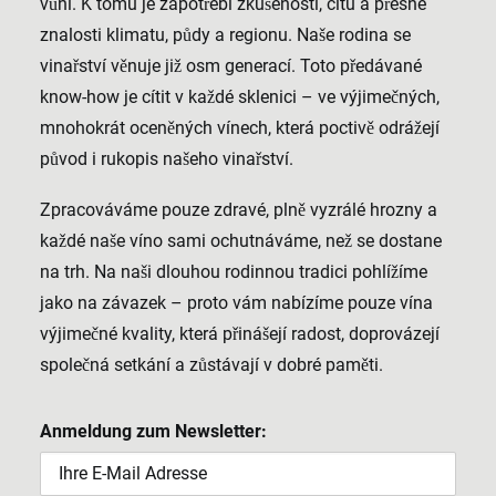
vůni. K tomu je zapotřebí zkušeností, citu a přesné
znalosti klimatu, půdy a regionu. Naše rodina se
vinařství věnuje již osm generací. Toto předávané
know-how je cítit v každé sklenici – ve výjimečných,
mnohokrát oceněných vínech, která poctivě odrážejí
původ i rukopis našeho vinařství.
Zpracováváme pouze zdravé, plně vyzrálé hrozny a
každé naše víno sami ochutnáváme, než se dostane
na trh. Na naši dlouhou rodinnou tradici pohlížíme
jako na závazek – proto vám nabízíme pouze vína
výjimečné kvality, která přinášejí radost, doprovázejí
společná setkání a zůstávají v dobré paměti.
Anmeldung zum Newsletter: