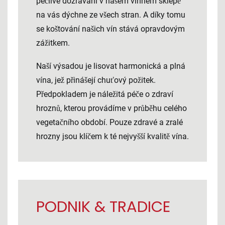
pečlivé dozrávání v našem vinném sklepě
na vás dýchne ze všech stran. A díky tomu
se koštování našich vín stává opravdovým
zážitkem.
Naší výsadou je lisovat harmonická a plná
vína, jež přinášejí chuťový požitek.
Předpokladem je náležitá péče o zdraví
hroznů, kterou provádíme v průběhu celého
vegetačního období. Pouze zdravé a zralé
hrozny jsou klíčem k té nejvyšší kvalitě vína.
PODNIK & TRADICE