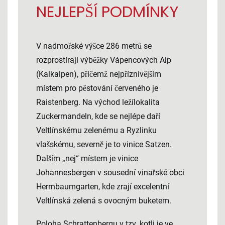
NEJLEPŠÍ PODMÍNKY
V nadmořské výšce 286 metrů se
rozprostírají výběžky Vápencových Alp
(Kalkalpen), přičemž nejpříznivějším
místem pro pěstování červeného je
Raistenberg. Na východ ležílokalita
Zuckermandeln, kde se nejlépe daří
Veltlínskému zelenému a Ryzlinku
vlašskému, severně je to vinice Satzen.
Dalším „nej“ místem je vinice
Johannesbergen v sousední vinařské obci
Herrnbaumgarten, kde zrají excelentní
Veltlínská zelená s ovocným buketem.
Poloha Schrattenbergu v tzv. kotli je ve