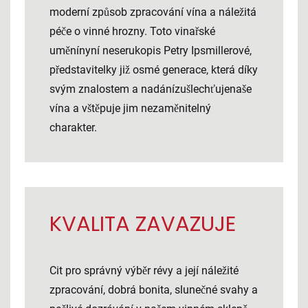
moderní způsob zpracování vína a náležitá
péče o vinné hrozny. Toto vinařské
uměnínyní neserukopis Petry Ipsmillerové,
představitelky již osmé generace, která díky
svým znalostem a nadánízušlechťujenaše
vína a vštěpuje jim nezaměnitelný
charakter.
KVALITA ZAVAZUJE
Cit pro správný výběr révy a její náležité
zpracování, dobrá bonita, slunečné svahy a