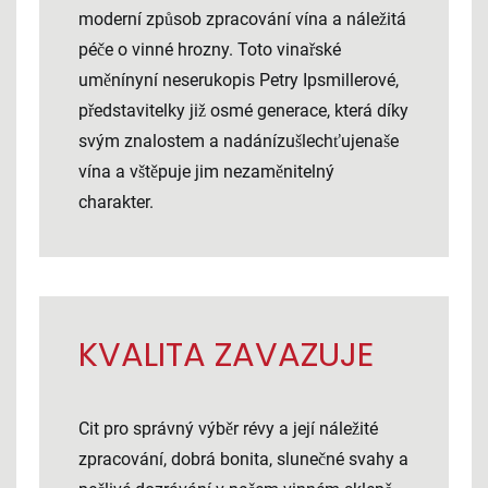
moderní způsob zpracování vína a náležitá
péče o vinné hrozny. Toto vinařské
uměnínyní neserukopis Petry Ipsmillerové,
představitelky již osmé generace, která díky
svým znalostem a nadánízušlechťujenaše
vína a vštěpuje jim nezaměnitelný
charakter.
KVALITA ZAVAZUJE
Cit pro správný výběr révy a její náležité
zpracování, dobrá bonita, slunečné svahy a