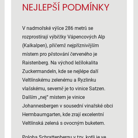
NEJLEPŠÍ PODMÍNKY
V nadmořské výšce 286 metrů se
rozprostírají výběžky Vápencových Alp
(Kalkalpen), přičemž nejpříznivějším
místem pro pěstování červeného je
Raistenberg. Na východ ležílokalita
Zuckermandeln, kde se nejlépe daří
Veltlínskému zelenému a Ryzlinku
vlašskému, severně je to vinice Satzen.
Dalším „nej“ místem je vinice
Johannesbergen v sousední vinařské obci
Herrnbaumgarten, kde zrají excelentní
Veltlínská zelená s ovocným buketem.
Poloha Schrattenbergu v tzv. kotli je ve