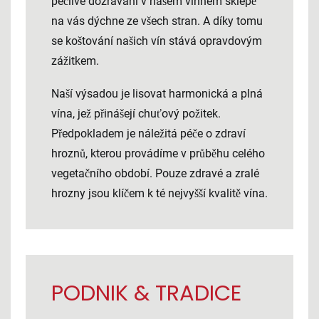
pečlivé dozrávání v našem vinném sklepě
na vás dýchne ze všech stran. A díky tomu
se koštování našich vín stává opravdovým
zážitkem.
Naší výsadou je lisovat harmonická a plná
vína, jež přinášejí chuťový požitek.
Předpokladem je náležitá péče o zdraví
hroznů, kterou provádíme v průběhu celého
vegetačního období. Pouze zdravé a zralé
hrozny jsou klíčem k té nejvyšší kvalitě vína.
PODNIK & TRADICE