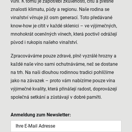
vůni. K tomu je zapotřebí zkušeností, citu a přesné
znalosti klimatu, půdy a regionu. Naše rodina se
vinařství věnuje již osm generací. Toto předávané
know-how je cítit v každé sklenici – ve výjimečných,
mnohokrát oceněných vínech, která poctivě odrážejí
původ i rukopis našeho vinařství.
Zpracováváme pouze zdravé, plně vyzrálé hrozny a
každé naše víno sami ochutnáváme, než se dostane
na trh. Na naši dlouhou rodinnou tradici pohlížíme
jako na závazek – proto vám nabízíme pouze vína
výjimečné kvality, která přinášejí radost, doprovázejí
společná setkání a zůstávají v dobré paměti.
Anmeldung zum Newsletter: