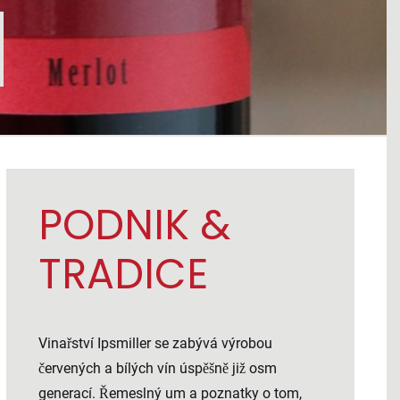
PODNIK &
TRADICE
Vinařství Ipsmiller se zabývá výrobou
červených a bílých vín úspěšně již osm
generací. Řemeslný um a poznatky o tom,