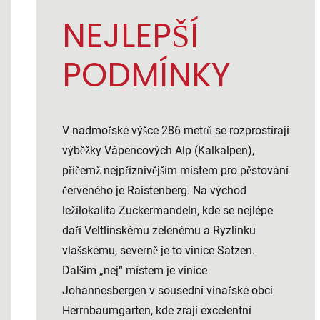
NEJLEPŠÍ
PODMÍNKY
V nadmořské výšce 286 metrů se rozprostírají
výběžky Vápencových Alp (Kalkalpen),
přičemž nejpříznivějším místem pro pěstování
červeného je Raistenberg. Na východ
ležílokalita Zuckermandeln, kde se nejlépe
daří Veltlínskému zelenému a Ryzlinku
vlašskému, severně je to vinice Satzen.
Dalším „nej“ místem je vinice
Johannesbergen v sousední vinařské obci
Herrnbaumgarten, kde zrají excelentní