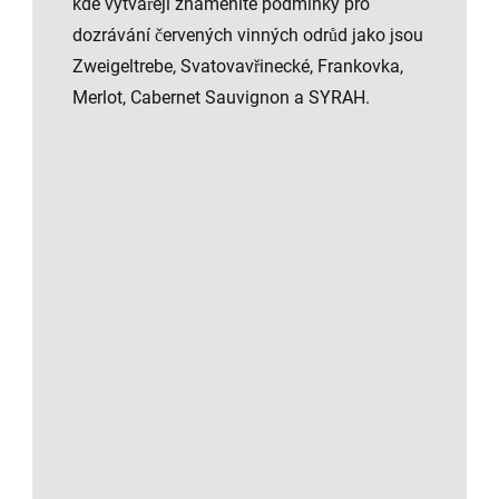
kde vytvářejí znamenité podmínky pro
dozrávání červených vinných odrůd jako jsou
Zweigeltrebe, Svatovavřinecké, Frankovka,
Merlot, Cabernet Sauvignon a SYRAH.