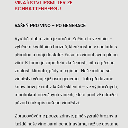
VINAŘSTVÍ IPSMILLER ZE
SCHRATTENBERGU
VÁŠEŇ PRO VÍNO – PO GENERACE
Vyrábět dobré víno je umění. Začíná to ve vinici –
výběrem kvalitních hroznů, které rostou v souladu s
přírodou a mají dostatek času rozvinout svou plnou
vůni. K tomu je zapotřebí zkušeností, citu a přesné
znalosti klimatu, půdy a regionu. Naše rodina se
vinařství věnuje již osm generací. Toto předávané
know-how je cítit v každé sklenici – ve výjimečných,
mnohokrát oceněných vínech, která poctivě odrážejí
původ i rukopis našeho vinařství.
Zpracováváme pouze zdravé, plně vyzrálé hrozny a
každé naše víno sami ochutnáváme, než se dostane