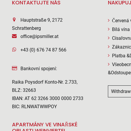
KONTAKTUJTE NÁS
NAKUPUJ
Hauptstraße 9, 2172
Červená 
Schrattenberg
Bílá vína
office@ipsmiller.at
Císařovn
Zákaznic
+43 (0) 676 74 87 566
Platba &
Všeobecn
Bankovní spojení:
&Odstoupe
Raika Poysdorf Konto-Nr. 2.733,
BLZ: 32663
Withdraw
IBAN: AT 62 3266 3000 0000 2733
BIC: RLNWATWWPOY
APARTMÁNY VE VINAŘSKÉ
OBLASTI WEINVIERTEL