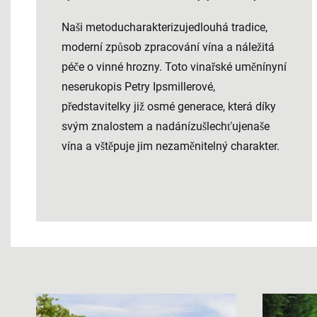
Naši metoducharakterizujedlouhá tradice,
moderní způsob zpracování vína a náležitá
péče o vinné hrozny. Toto vinařské uměnínyní
neserukopis Petry Ipsmillerové,
představitelky již osmé generace, která díky
svým znalostem a nadánízušlechťujenaše
vína a vštěpuje jim nezaměnitelný charakter.