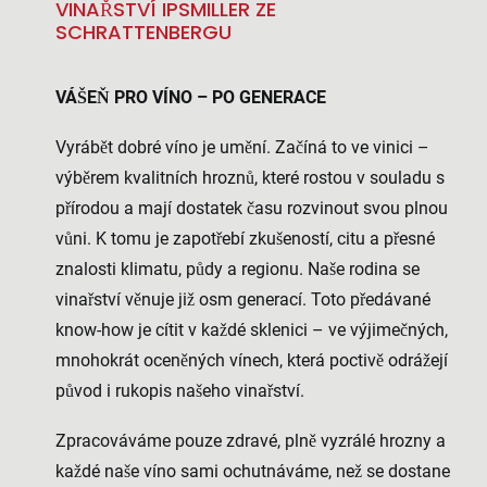
VINAŘSTVÍ IPSMILLER ZE
SCHRATTENBERGU
VÁŠEŇ PRO VÍNO – PO GENERACE
Vyrábět dobré víno je umění. Začíná to ve vinici –
výběrem kvalitních hroznů, které rostou v souladu s
přírodou a mají dostatek času rozvinout svou plnou
vůni. K tomu je zapotřebí zkušeností, citu a přesné
znalosti klimatu, půdy a regionu. Naše rodina se
vinařství věnuje již osm generací. Toto předávané
know-how je cítit v každé sklenici – ve výjimečných,
mnohokrát oceněných vínech, která poctivě odrážejí
původ i rukopis našeho vinařství.
Zpracováváme pouze zdravé, plně vyzrálé hrozny a
každé naše víno sami ochutnáváme, než se dostane