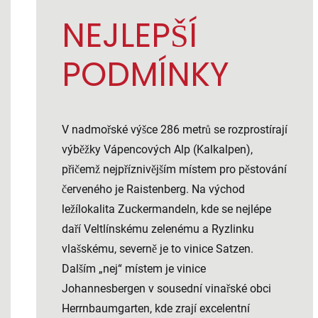
NEJLEPŠÍ
PODMÍNKY
V nadmořské výšce 286 metrů se rozprostírají
výběžky Vápencových Alp (Kalkalpen),
přičemž nejpříznivějším místem pro pěstování
červeného je Raistenberg. Na východ
ležílokalita Zuckermandeln, kde se nejlépe
daří Veltlínskému zelenému a Ryzlinku
vlašskému, severně je to vinice Satzen.
Dalším „nej“ místem je vinice
Johannesbergen v sousední vinařské obci
Herrnbaumgarten, kde zrají excelentní