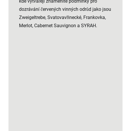
kde vytvářejí znamenité podmínky pro
dozrávání červených vinných odrůd jako jsou
Zweigeltrebe, Svatovavřinecké, Frankovka,
Merlot, Cabernet Sauvignon a SYRAH.