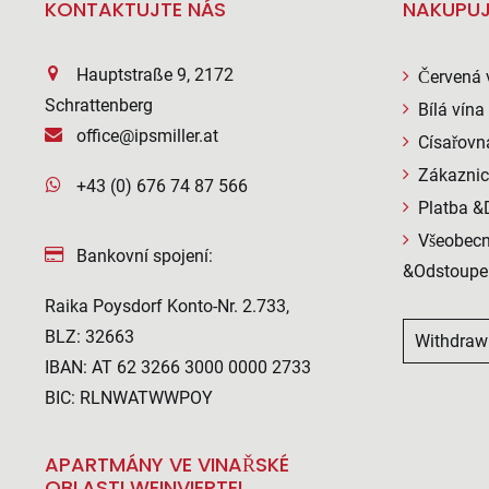
KONTAKTUJTE NÁS
NAKUPUJ
Hauptstraße 9, 2172
Červená 
Schrattenberg
Bílá vína
office@ipsmiller.at
Císařovn
Zákaznic
+43 (0) 676 74 87 566
Platba &
Všeobecn
Bankovní spojení:
&Odstoupe
Raika Poysdorf Konto-Nr. 2.733,
BLZ: 32663
Withdraw
IBAN: AT 62 3266 3000 0000 2733
BIC: RLNWATWWPOY
APARTMÁNY VE VINAŘSKÉ
OBLASTI WEINVIERTEL