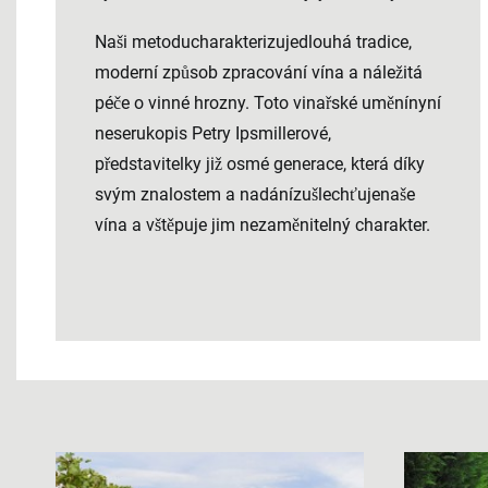
Naši metoducharakterizujedlouhá tradice,
moderní způsob zpracování vína a náležitá
péče o vinné hrozny. Toto vinařské uměnínyní
neserukopis Petry Ipsmillerové,
představitelky již osmé generace, která díky
svým znalostem a nadánízušlechťujenaše
vína a vštěpuje jim nezaměnitelný charakter.