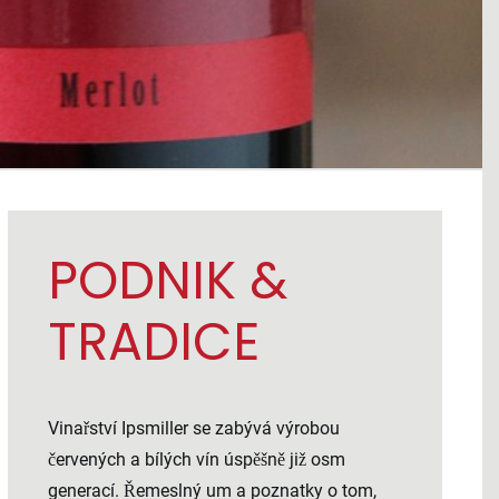
PODNIK &
TRADICE
Vinařství Ipsmiller se zabývá výrobou
červených a bílých vín úspěšně již osm
generací. Řemeslný um a poznatky o tom,