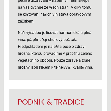
pečlivé dozrávání v našem vinném sklepě
na vás dýchne ze všech stran. A díky tomu
se koštování našich vín stává opravdovým
zážitkem.
Naší výsadou je lisovat harmonická a plná
vína, jež přinášejí chuťový požitek.
Předpokladem je náležitá péče o zdraví
hroznů, kterou provádíme v průběhu celého
vegetačního období. Pouze zdravé a zralé
hrozny jsou klíčem k té nejvyšší kvalitě vína.
PODNIK & TRADICE