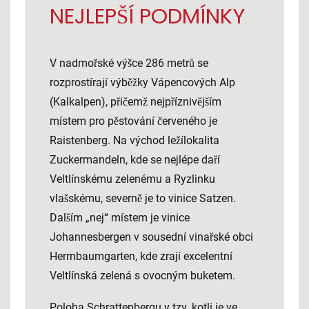
NEJLEPŠÍ PODMÍNKY
V nadmořské výšce 286 metrů se
rozprostírají výběžky Vápencových Alp
(Kalkalpen), přičemž nejpříznivějším
místem pro pěstování červeného je
Raistenberg. Na východ ležílokalita
Zuckermandeln, kde se nejlépe daří
Veltlínskému zelenému a Ryzlinku
vlašskému, severně je to vinice Satzen.
Dalším „nej“ místem je vinice
Johannesbergen v sousední vinařské obci
Herrnbaumgarten, kde zrají excelentní
Veltlínská zelená s ovocným buketem.
Poloha Schrattenbergu v tzv. kotli je ve