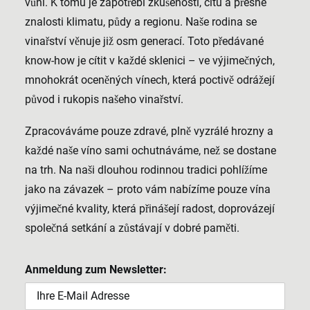
vůni. K tomu je zapotřebí zkušeností, citu a přesné
znalosti klimatu, půdy a regionu. Naše rodina se
vinařství věnuje již osm generací. Toto předávané
know-how je cítit v každé sklenici – ve výjimečných,
mnohokrát oceněných vínech, která poctivě odrážejí
původ i rukopis našeho vinařství.
Zpracováváme pouze zdravé, plně vyzrálé hrozny a
každé naše víno sami ochutnáváme, než se dostane
na trh. Na naši dlouhou rodinnou tradici pohlížíme
jako na závazek – proto vám nabízíme pouze vína
výjimečné kvality, která přinášejí radost, doprovázejí
společná setkání a zůstávají v dobré paměti.
Anmeldung zum Newsletter: