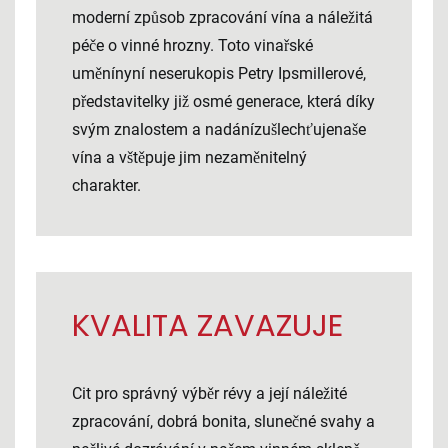
moderní způsob zpracování vína a náležitá
péče o vinné hrozny. Toto vinařské
uměnínyní neserukopis Petry Ipsmillerové,
představitelky již osmé generace, která díky
svým znalostem a nadánízušlechťujenaše
vína a vštěpuje jim nezaměnitelný
charakter.
KVALITA ZAVAZUJE
Cit pro správný výběr révy a její náležité
zpracování, dobrá bonita, slunečné svahy a