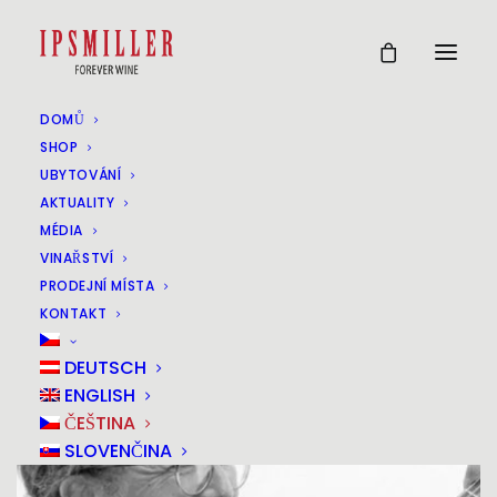
DOMŮ
JIMMY SCHLAGER IM
SHOP
UBYTOVÁNÍ
WEINGUT IPSMILLER
AKTUALITY
MÉDIA
VINAŘSTVÍ
28
PRODEJNÍ MÍSTA
JUN
KONTAKT
DEUTSCH
ENGLISH
ČEŠTINA
SLOVENČINA