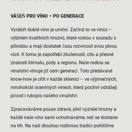
VÁŠEŇ PRO VÍNO – PO GENERACE
Vyrábět dobré víno je umění. Začíná to ve vinici –
výběrem kvalitních hroznů, které rostou v souladu s
přírodou a mají dostatek času rozvinout svou plnou
vůni. K tomu je zapotřebí zkušeností, citu a přesné
znalosti klimatu, půdy a regionu. Naše rodina se
vinařství věnuje již osm generací. Toto předávané
know-how je cítit v každé sklenici – ve výjimečných,
mnohokrát oceněných vínech, která poctivě odrážejí
původ i rukopis našeho vinařství.
Zpracováváme pouze zdravé, plně vyzrálé hrozny a
každé naše víno sami ochutnáváme, než se dostane
na trh. Na naši dlouhou rodinnou tradici pohlížíme