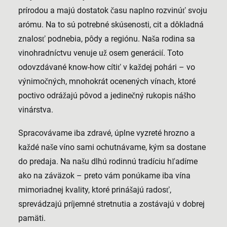
prírodou a majú dostatok času naplno rozvinúť svoju
arómu. Na to sú potrebné skúsenosti, cit a dôkladná
znalosť podnebia, pôdy a regiónu. Naša rodina sa
vinohradníctvu venuje už osem generácií. Toto
odovzdávané know-how cítiť v každej pohári – vo
výnimočných, mnohokrát ocenených vínach, ktoré
poctivo odrážajú pôvod a jedinečný rukopis nášho
vinárstva.
Spracovávame iba zdravé, úplne vyzreté hrozno a
každé naše víno sami ochutnávame, kým sa dostane
do predaja. Na našu dlhú rodinnú tradíciu hľadíme
ako na záväzok – preto vám ponúkame iba vína
mimoriadnej kvality, ktoré prinášajú radosť,
sprevádzajú príjemné stretnutia a zostávajú v dobrej
pamäti.