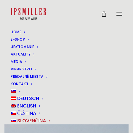
HOME
WANDERUNG ENTLANG
E-SHOP
UBYTOVANIE
DER GRENZE MIT HELMUT
AKTUALITY
MÉDIÁ
KAUFMANN
VINÁRSTVO
PREDAJNÉ MIESTA
15
KONTAKT
MAI
DEUTSCH
ENGLISH
ČEŠTINA
SLOVENČINA